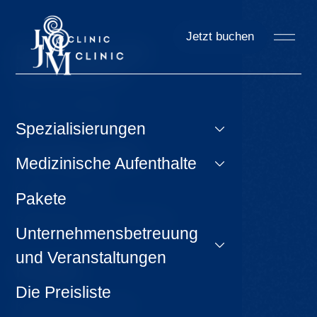
Jetzt buchen
Das könnte Sie
interessieren
Tipps für Ausflüge
Spezialisierungen
Wichtige Links
Medizinische Aufenthalte
GDPR & Cookies
Pakete
Bedingungen und Konditionen
Unternehmensbetreuung
und Veranstaltungen
Kontakt
Die Preisliste
Krompach 224 - Ovčín