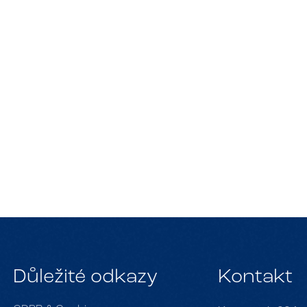
Specializace
Léčebné pobyty
Balíčky
Pro firmy a sport
Důležité odkazy
Kontakt