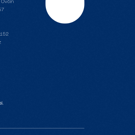
 Ovčín
Scrolujte
57
 152
z
í.