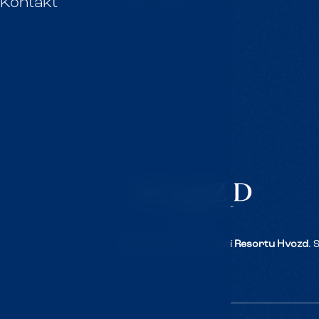
Kontakt
Tipy na výlety
Naše klinika je součástí
Resortu Hvozd
. 