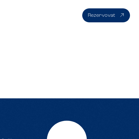
ovní kluby
Ceník
O nás
Kontakt
CS
Rezervovat