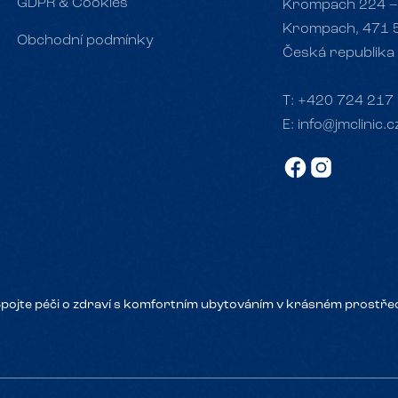
GDPR & Cookies
Krompach 224 –
Krompach, 471 
Obchodní podmínky
Česká republika
T:
+420 724 217
E:
info@jmclinic.c
Spojte péči o zdraví s komfortním ubytováním v krásném prostřed