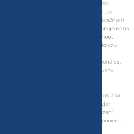
Správná intervence zaměřená na redukci
hmotnosti a zvýšení fyzické kondice je proto
klíčová pro zlepšení zdraví a prevenci závažných
komplikací. Na našem pracovišti se zaměřujeme na
komplexní přístup, který pomáhá dosáhnout
optimální tělesné hmotnosti a zlepšit celkovou
fyzickou kondici.
Náplň programu na hubnutí a zlepšení kondice.
Programy hubnutí a kondice jsou postaveny
na mezioborové spolupráci mezi lékaři,
fyzioterapeuty, výživovými specialisty a
psychoterapeuty. K dosažení úspěchu je nutná
individuální diagnostika, což zahrnuje nejen
vyšetření zdravotního stavu, ale i posouzení
pohybových a psychických predispozic pacienta.