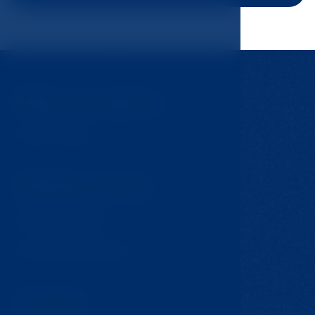
Může vás zajímat
Tipy na výlety
Důležité odkazy
GDPR & Cookies
Obchodní podmínky
Kontakt