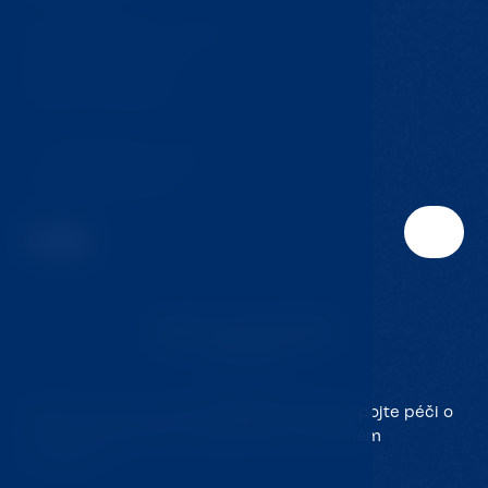
Krompach 224 – Ovčín
Krompach, 471 57
Česká republika
T:
+420 724 217 152
E:
info@jmclinic.cz
Naše klinika je součástí
Resortu Hvozd
. Spojte péči o
zdraví s komfortním ubytováním v krásném
prostředí.