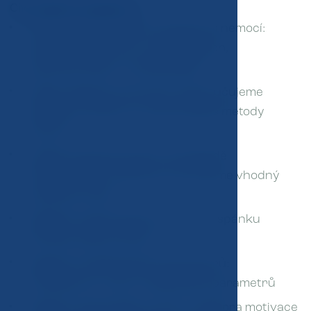
Cíle našeho programu:
Snížení rizika rozvoje civilizačních nemocí:
kardiovaskulárních, onkologických,
psychiatrických, ortopedických
Snížení tělesné hmotnosti: Doporučujeme
bezpečné, efektivní a dlouhodobé metody
hubnutí.
Zvýšení fyzické kondice: Na základě
individuálních možností navrhujeme vhodný
pohybový režim.
Zlepšení kvality spánku: poruchy spánku
zhoršují celkové zdraví.
Zlepšení metabolických parametrů:
cholesterolu, cukru, zánětlivých parametrů
Zlepšení psychického zdraví: Podpora motivace