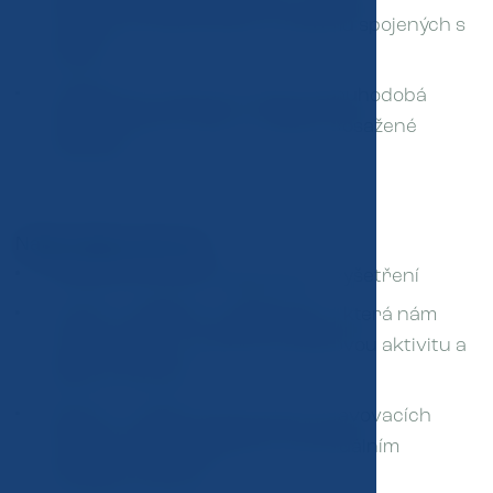
a prevence psychických problémů spojených s
obezitou.
Udržitelnost: Klíčovým cílem je dlouhodobá
změna životního stylu a udržení dosažené
hmotnosti.
Naše služby zahrnují:
Podrobné klinické a laboratorní vyšetření
Funkční a zátěžovou diagnostiku, která nám
umožní stanovit vhodnou pohybovou aktivitu a
sledovat pokroky.
Edukaci o výživě a správných stravovacích
návycích přizpůsobených individuálním
potřebám pacienta.