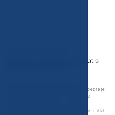
HUBNUTÍ A ZLEPŠENÍ KONDICE
Kondice a zdravá hmotnost s
odbornou podporou.
Obezita je komplexní onemocnění, které
představuje závažné zdravotní riziko. Obezita je
spojena s řadou komplikací, včetně rizika
kardiovaskulárních nemocí, cukrovky,
onkologických onemocnění a psychických potíží.