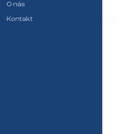
O nás
Řešení obezity a dekondice
Kontakt