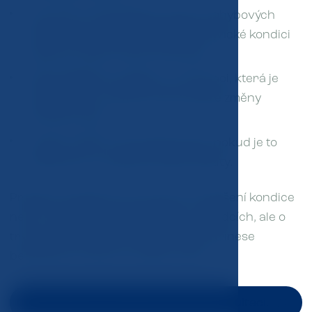
Vytvoření individuálního plánu pohybových
aktivit, který odpovídá aktuální fyzické kondici
pacienta a jeho cílové hmotnosti.
Psychologickou podporu a motivaci, která je
nezbytná pro udržení dlouhodobé změny
životního stylu.
Využití moderní farmakoterapie, pokud je to
indikováno, k podpoře léčby obezity.
Program zaměřený na hubnutí a zlepšení kondice
není o rychlých a krátkodobých výsledcích, ale o
trvalé změně životního stylu, která přinese
benefity pro zdraví a kvalitu života.
Zajímají vás detaily? Domluvte si konzultaci.