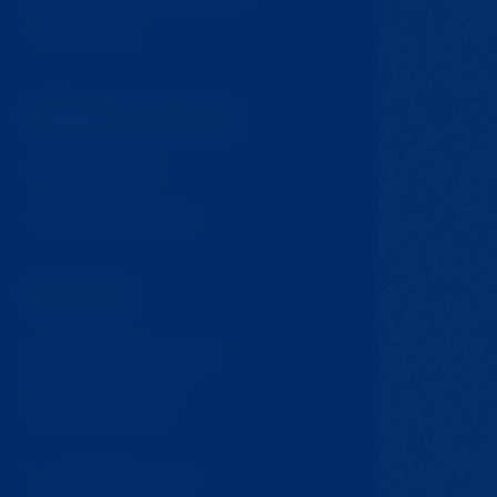
Tipy na výlety
Důležité odkazy
GDPR & Cookies
Obchodní podmínky
Kontakt
Krompach 224 – Ovčín
Krompach, 471 57
Česká republika
T:
+420 724 217 152