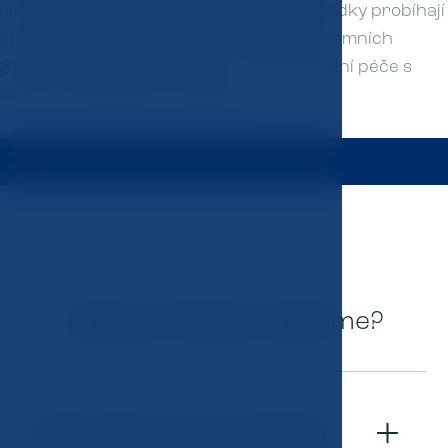
oručení individuálního plánu péče. Prohlídky probíhají
jemném prostředí, mohou být součástí firemních
gramů a zajišťujeme je také v rámci závodní péče s
tavením potřebných posudků.
ezervujte zdravotní prohlídky pro vaše zaměstnance
Jaké prohlídky nabízíme?
Manažerská prohlídka
01