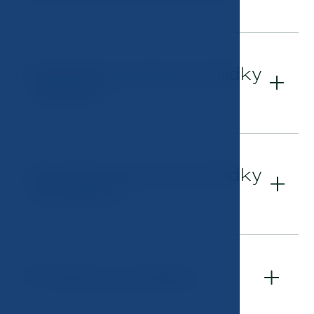
Zaměstnanecké prohlídky
02
základní
Zaměstnanecké prohlídky
03
komplexní
Profesní prohlídka
04