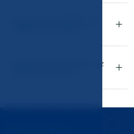
Sportovní prohlídka se
05
zátěžovým testem
Sportovní prohlídka bez
06
zátěžového testu
Může vás zajímat