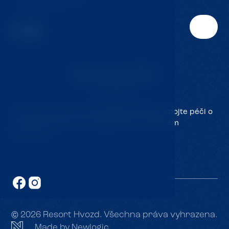
E:
info@jmclinic.cz
Naše klinika je součástí
Resortu Hvozd
. Spojte péči o
zdraví s komfortním ubytováním v krásném
prostředí.
© 2026 Resort Hvozd. Všechna práva vyhrazena.
Made by Newlogic