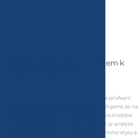
Zdraví vašeho týmu je klíčem k
úspěchu vaší firmy.
M Clinic provádíme komplexní preventivní a profesní
hlídky pro manažery i zaměstnance. Zaměřujeme se n
sné odhalení zdravotních rizik, podporu dlouhodobé
lity a udržení pracovního výkonu. Součástí je analýza
ckého i psychického stavu, hodnocení životního stylu a