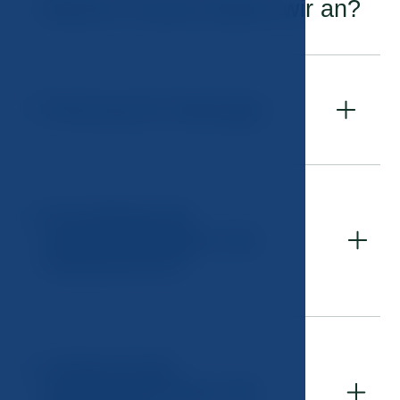
Welche Touren bieten wir an?
Führung für Manager
01
Grundlegende
02
Untersuchungen der
Arbeitnehmer
Umfassende
03
Untersuchungen der