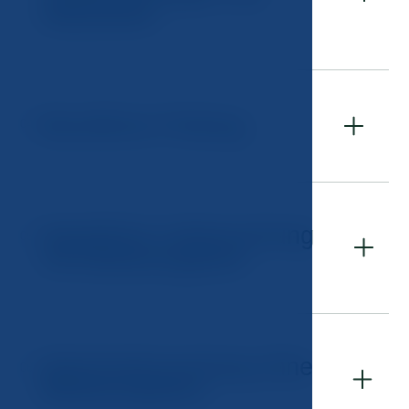
Mitarbeiter
Berufliche Prüfung
04
Sportliche Untersuchung
05
mit Belastungstest
Sportuntersuchung ohne
06
Belastungstest