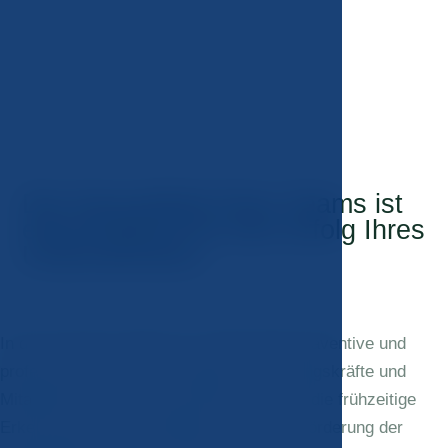
Die Gesundheit Ihres Teams ist
entscheidend für den Erfolg Ihres
Unternehmens.
In der JM Clinic bieten wir umfassende präventive und
professionelle Untersuchungen für Führungskräfte und
Mitarbeiter an. Wir konzentrieren uns auf die frühzeitige
Erkennung von Gesundheitsrisiken, die Förderung der