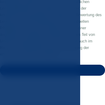
langfristigen Vitalität und den Erhalt der beruflichen
Leistungsfähigkeit. Dazu gehören die Analyse der
körperlichen und geistigen Gesundheit, die Bewertung des
Lebensstils und die Empfehlung eines individuellen
Pflegeplans. Die Untersuchungen werden in einer
angenehmen Umgebung durchgeführt, können Teil von
Unternehmensprogrammen sein und werden auch im
Rahmen der Betriebsbetreuung mit Ausstellung der
erforderlichen Berichte angeboten.
Buchen Sie Gesundheitschecks für Ihre Mitarbeiter