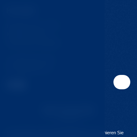
Kontakt
Krompach 224 - Ovčín
Krompach, 471 57
Tschechische Republik
T:
+420 724 217 152
E:
info@jmclinic.cz
Unsere Klinik ist Teil des
Hvozd Resorts
. Kombinieren Sie