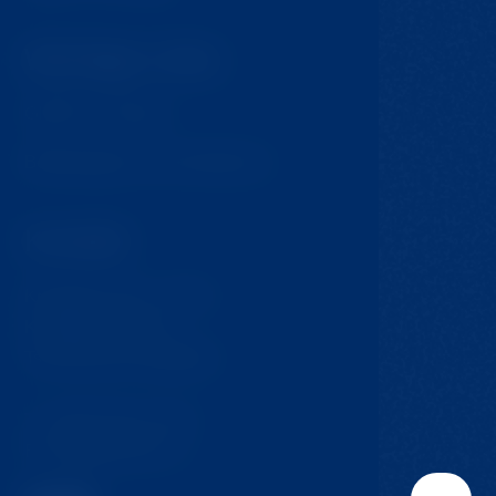
Wichtige Links
GDPR & Cookies
Bedingungen und Konditionen
Kontakt
Krompach 224 - Ovčín
Krompach, 471 57
Tschechische Republik
T:
+420 724 217 152
E:
info@jmclinic.cz