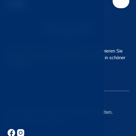
Unsere Klinik ist Teil des
Hvozd Resorts
. Kombinieren Sie
Gesundheitsfürsorge mit komfortabler Unterkunft in schöner
Umgebung.
© 2026 Kurort Hvozd. Alle Rechte vorbehalten.
Made by Newlogic