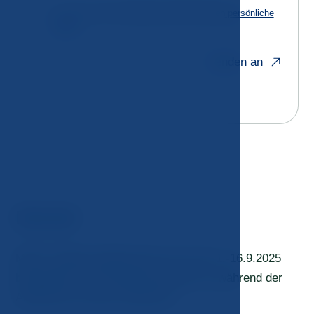
Ich bin mit der Verarbeitung einverstanden
persönliche
Daten
Senden an
Derzeit
MUDr. Dalibor Maršák lässt sich vom 1.-16.9.2025
beurlauben. Die Krankenschwester ist während der
Arbeitszeit im Büro anwesend.