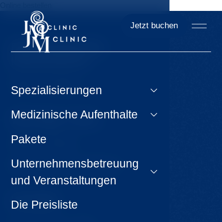
Online bestellen
Jetzt buchen
Das könnte Sie
interessieren
Tipps für Ausflüge
Spezialisierungen
Medizinische Aufenthalte
Wichtige Links
Pakete
GDPR & Cookies
Unternehmensbetreuung
Bedingungen und Konditionen
und Veranstaltungen
Kontakt
Die Preisliste