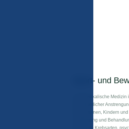
Sport- und Be
Die Physikalische Medizin 
bei körperlicher Anstrengu
Erwachsenen, Kindern und ä
Vorbeugung und Behandlung 
bestimmte Krebsarten, psyc