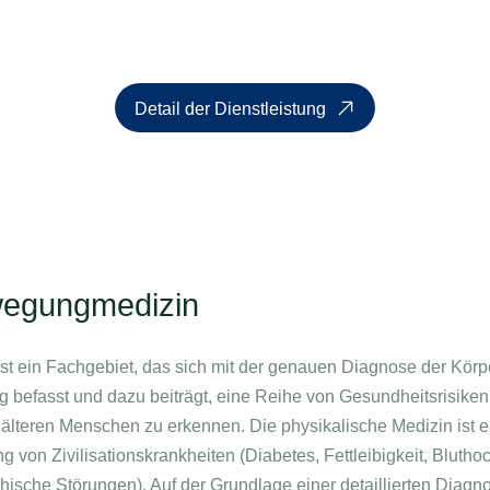
Detail der Dienstleistung
wegungmedizin
ist ein Fachgebiet, das sich mit der genauen Diagnose der Kör
ng befasst und dazu beiträgt, eine Reihe von Gesundheitsrisike
lteren Menschen zu erkennen. Die physikalische Medizin ist ei
von Zivilisationskrankheiten (Diabetes, Fettleibigkeit, Blutho
hische Störungen). Auf der Grundlage einer detaillierten Diag