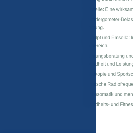
Stoßwelle: Eine wirksa
Fahrradergometer-Belast
Belastung.
Emsculpt und Emsella: I
Intimbereich.
Ernährungsberatung und
Gesundheit und Leistun
Podoskopie und Sportsch
Thermische Radiofreque
Psychosomatik und ment
Gesundheits- und Fitnes