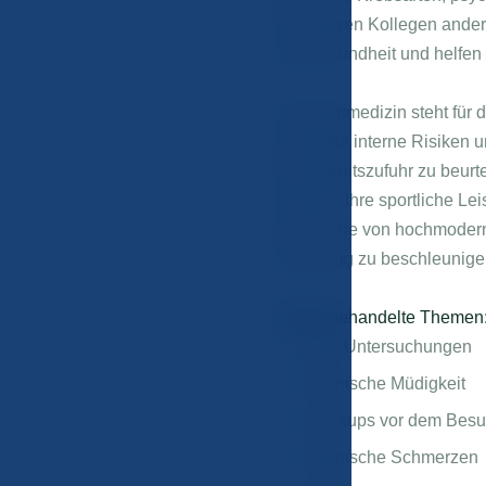
mit unseren Kollegen ander
Ihre Gesundheit und helfen
Die Sportmedizin steht für 
ernsthafte interne Risiken
Flüssigkeitszufuhr zu beurt
erhalten, Ihre sportliche 
eine Reihe von hochmodern
Genesung zu beschleunigen
Häufig behandelte Themen
Sport-Untersuchungen
Chronische Müdigkeit
Checkups vor dem Besuc
Chronische Schmerzen