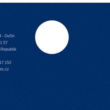
 - Ovčín
Schriftrolle
1 57
 Republik
17 152
ic.cz