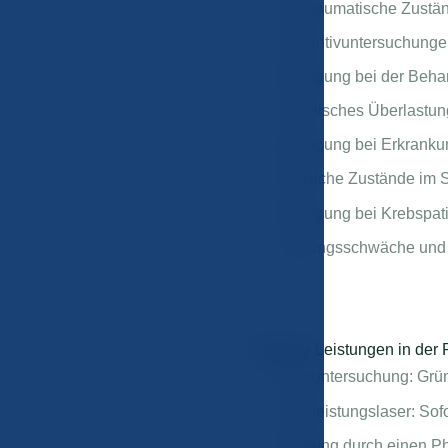
Posttraumatische Zustä
Präventivuntersuchungen
Bewegung bei der Behand
Chronisches Überlastu
Bewegung bei Erkranku
Plötzliche Zustände im 
Bewegung bei Krebspat
Leistungsschwäche und
Beliebte Leistungen in der
Sportuntersuchung: Grü
Hochleistungslaser: Sof
Beratung durch einen Ph