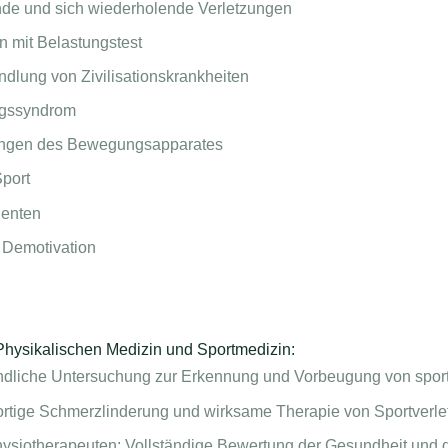
nde und sich wiederholende Verletzungen
 mit Belastungstest
lung von Zivilisationskrankheiten
ngssyndrom
ngen des Bewegungsapparates
Sport
ienten
 Demotivation
 Physikalischen Medizin und Sportmedizin:
ndliche Untersuchung zur Erkennung und Vorbeugung von sport
ortige Schmerzlinderung und wirksame Therapie von Sportverle
ysiotherapeuten: Vollständige Bewertung der Gesundheit und der