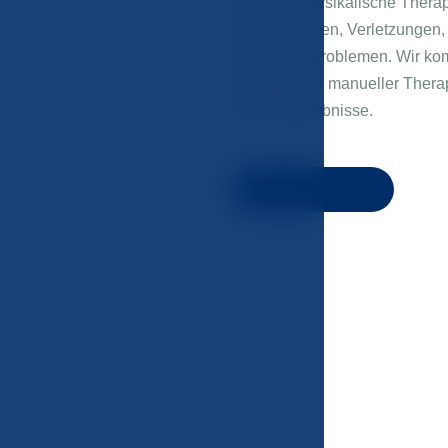
Moderne physikalische Therapi
bei Schmerzen, Verletzungen,
Schönheitsproblemen. Wir kom
fachkundiger manueller Therap
sichere Ergebnisse.
Mehr erfahren