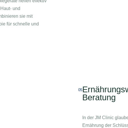
egeräte helfen effektiv
 Haut- und
binieren sie mit
ie für schnelle und
Ernährungsw
05
Beratung
In der JM Clinic glau
Ernährung der Schlüsse