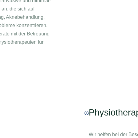
ht-invasive und minimal-
 an, die sich auf
ng, Aknebehandlung,
bleme konzentrieren.
räte mit der Betreuung
hysiotherapeuten für
Physiothera
03
Wir helfen bei der Be