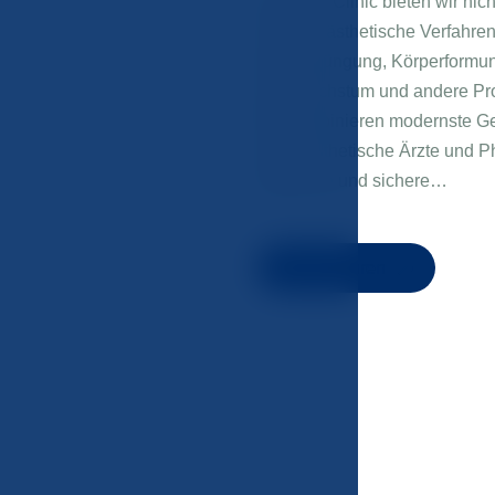
In der JM Clinic bieten wir nic
invasive ästhetische Verfahren
Hautverjüngung, Körperformu
Haarwachstum und andere Pro
Wir kombinieren modernste Ge
durch ästhetische Ärzte und P
natürliche und sichere…
Mehr erfahren