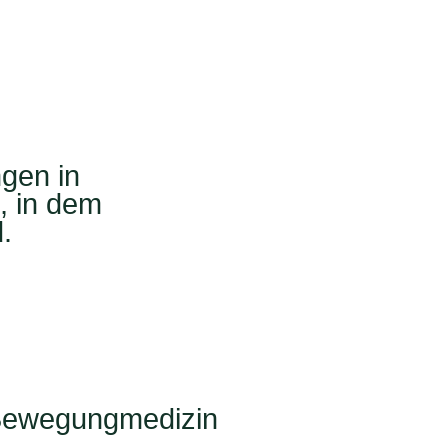
ngen in
, in dem
.
 Bewegungmedizin