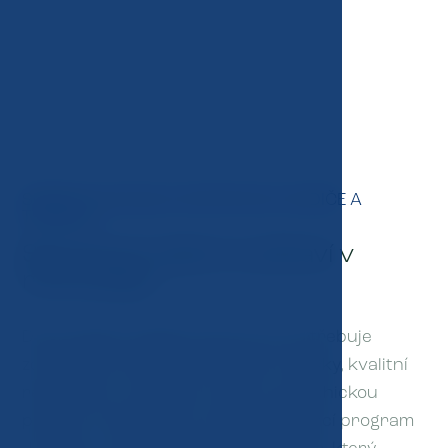
SPORT Z POHLEDU SPORTOVCE, RODIČE A
TRENÉRA
Sportovní výkon a zdraví v
rovnováze
Dlouhodobě úspěšný sportovec potřebuje
zdravé tělo, správné pohybové návyky, kvalitní
regeneraci, vyváženou výživu a psychickou
pohodu. Právě proto vznikl vzdělávací program