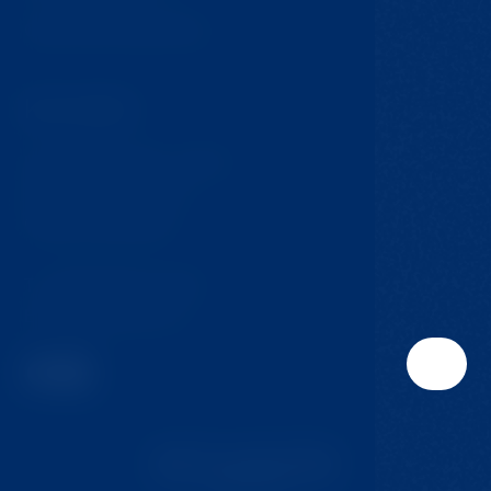
Obchodní podmínky
Kontakt
Krompach 224 – Ovčín
Krompach, 471 57
Česká republika
T:
+420 724 217 152
E:
info@jmclinic.cz