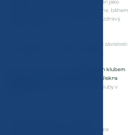
sportovců. Program je proto koncipován jako
společné, zábavné a přínosné odpoledne, během
kterého se všichni učí, jak podporovat zdravý
přístup ke sportu.
Kurz obvykle trvá dvě až čtyři hodiny v závislosti
na potřebách klubu a počtu účastníků.
Spolupracujeme například s
Tenisovým klubem
Česká Lípa
,
FK Arsenal Česká Lípa
,
TJ Jiskra
Nový Oldřichov
a dalšími sportovními kluby v
regionu.
Cena každého školení je individuální –
přizpůsobujeme ji počtu účastníků, délce