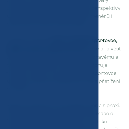
JM Clinic určený sportovním klubům, který
přináší komplexní pohled na sport z perspektivy
samotného sportovce, jeho rodičů, trenérů i
odborníků ze zdravotnické oblasti.
Program s názvem
Sport z pohledu sportovce,
rodiče, trenéra a odborného týmu
pomáhá vést
děti, mládež i dospělé sportovce ke zdravému a
bezpečnému pohybu a zároveň podporuje
trenéry a rodiče v tom, aby dokázali sportovce
správně rozvíjet bez zbytečného rizika přetížení
či zranění.
Školení je postaveno na propojení teorie s praxí.
Účastníci získávají nejen důležité informace o
fungování lidského těla při sportu, ale také