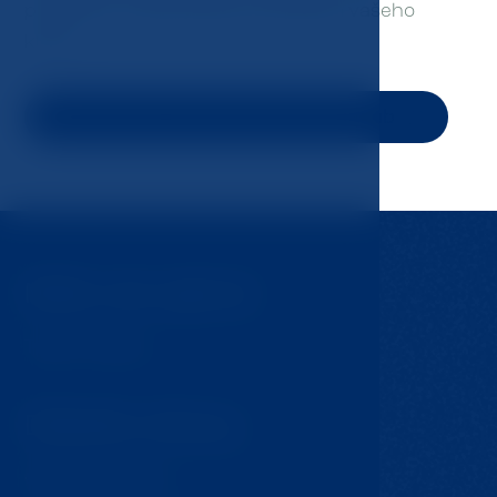
programu a specifickým potřebám vašeho
klubu.
Získejte program na míru pro váš klub
Může vás zajímat
Tipy na výlety
Důležité odkazy
GDPR & Cookies