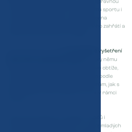
zapojení účastníků. Sportovci se učí správnou
rozcvičku přizpůsobenou konkrétnímu sportu i
individuálním potřebám, osvojí si cviky na
prevenci zranění a techniky správného zahřátí a
kompenzace jednostranné zátěže.
Součástí školení je také
screeningové vyšetření
držení těla a pohybového aparát
u. Díky němu
dokážeme odhalit nejčastější pohybové obtíže,
rozdělit sportovce do menších skupin podle
podobných problémů a ukázat trenérům, jak s
těmito obtížemi dlouhodobě pracovat v rámci
tréninku.
Velký důraz klademe na zapojení rodičů i
trenérů, kteří mají klíčový vliv na vývoj mladých