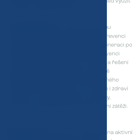
konkrétní dovednosti, které mohou ihned využít
v tréninku i běžném životě.
V
teoretické části
se věnujeme významu
pravidelných sportovních prohlídek, prevenci
zdravotních komplikací a správné regeneraci po
zátěži. Pozornost je věnována také prevenci
úrazů, správným pohybovým vzorcům a řešení
přetížení pohybového aparátu. Neméně
důležitou součástí je oblast výživy a pitného
režimu, které mají zásadní vliv na výkon i zdraví
sportovců, a téma psychické rovnováhy,
motivace a zvládání stresu při sportovní zátěži.
Praktická část
programu je zaměřena na aktivní