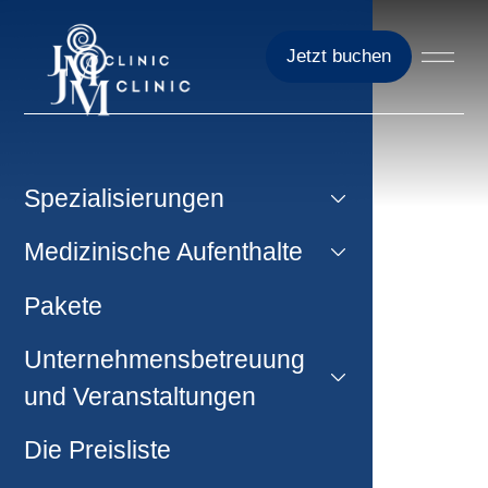
Jetzt buchen
Spezialisierungen
Medizinische Aufenthalte
Pakete
Unternehmensbetreuung
und Veranstaltungen
Die Preisliste