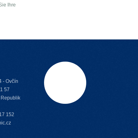
ie Ihre
 - Ovčín
Schriftrolle
1 57
 Republik
17 152
ic.cz