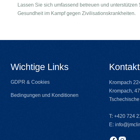
Lassen Sie sich umfassend betreuen und unterstützen S
Gesundheit im Kampf gegen Zivilisationskrankheiten.
Wichtige Links
Kontakt
GDPR & Cookies
Krompach 224
Krompach, 47
Bedingungen und Konditionen
Tschechische
T:
+420 724 2
E:
info@jmclin