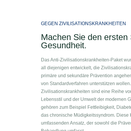
Aufenthalte
Pakete
Unternehmensbetreuung und Veranstaltunge
GEGEN ZIVILISATIONSKRANKHEITEN
Machen Sie den ersten S
Gesundheit.
Das Anti-Zivilisationskrankheiten-Paket wu
all diejenigen entwickelt, die Zivilisation
primäre und sekundäre Prävention angehen
von Standardverfahren unterstützen wollen.
Zivilisationskrankheiten sind eine Reihe 
Lebensstil und der Umwelt der modernen G
gehören zum Beispiel Fettleibigkeit, Diabe
das chronische Müdigkeitssyndrom. Diese K
umfassenden Ansatz, der sowohl die Präve
Behandlung umfasst.