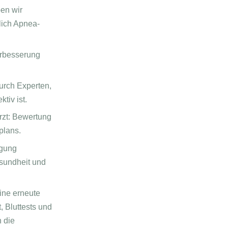
en wir
lich Apnea-
rbesserung
urch Experten,
tiv ist.
rzt: Bewertung
plans.
igung
sundheit und
ine erneute
 Bluttests und
 die