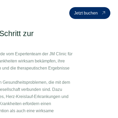
n
Die Preisliste
Über uns
Kontakt
DE
Jetzt buchen
chritt zur
rde vom Expertenteam der JM Clinic für
skrankheiten wirksam bekämpfen, ihre
 und die therapeutischen Ergebnisse
von Gesundheitsproblemen, die mit dem
esellschaft verbunden sind. Dazu
tes, Herz-Kreislauf-Erkrankungen und
rankheiten erfordern einen
ntion als auch eine wirksame