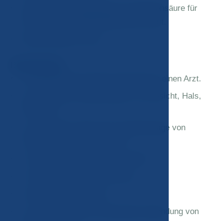
Intradermale Anwendung von Hyaluronsäure für
die ultimative Tiefenhydration der Haut.
Biostimulations-Laser.
Behandlungen:
2x Beratung und Untersuchung durch einen Arzt.
3x Thermische Radioskulptur von Gesicht, Hals,
Dekolleté
1x manuelles Lifting und Lymphdrainage von
Gesicht, Hals und Dekolleté
1x Radiofrequenz mit Mikronadeln
1x Radiofrequenz-Resurfacing
3x Biostimulationslaser
1x Tiefenhydration mit dermaler Anwendung von