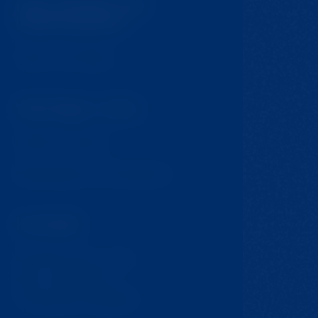
Das könnte Sie
interessieren
Tipps für Ausflüge
Wichtige Links
GDPR & Cookies
Bedingungen und Konditionen
Kontakt
Krompach 224 - Ovčín
Krompach, 471 57
Tschechische Republik