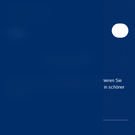
T:
+420 724 217 152
E:
info@jmclinic.cz
Unsere Klinik ist Teil des
Hvozd Resorts
. Kombinieren Sie
Gesundheitsfürsorge mit komfortabler Unterkunft in schöner
Umgebung.