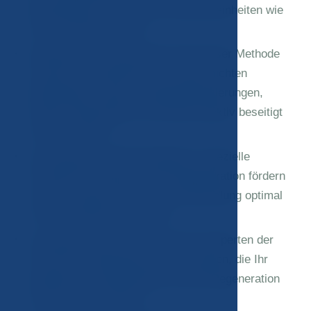
Beseitigung von Falten und Hautunreinheiten wie
Akne und Aknenarben.
Radiofrequenz-Resurfacing: Bei dieser Methode
werden die oberflächlichen Hautschichten
abgetragen, wodurch Hyperpigmentierungen,
kleine Unebenheiten und Falten effektiv beseitigt
werden können.
JM Signature Drinking Regimen: Spezielle
Kräutermischungen, die die Regeneration fördern
und den Körper während der Behandlung optimal
mit Feuchtigkeit versorgen.
Aromatherapie JM Luxe: Von den Experten der
JM-Klinik zubereitete Duftmischungen, die Ihr
allgemeines Wohlbefinden und die Regeneration
der Haut unterstützen.