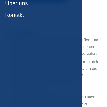
Über uns
Kontakt
Inhalt des Pakets:
Konsultation mit dem Arzt: ein erstes Treffen, um
Ihre spezifischen ästhetischen Bedürfnisse und
Ziele aus der Sicht eines Experten zu beurteilen.
Radiofrequenz-Facelifting: Dieses Verfahren bietet
einen völlig nicht-invasiven Lifting-Effekt, um die
Produktion von jugendlichen Substanzen
anzuregen, was zu einer allgemeinen
Hautverjüngung führt.
Radiofrequenz-Microneedling: Tiefenstimulation
der Kollagenogenese und Hyaluronsäure zur