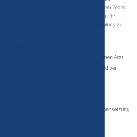
Aromatherapy Essences, die von unserem Team
individuell zusammengestellt wurden, um Ihr
allgemeines Wohlbefinden und Ihre Erholung zu
unterstützen.
Behandlungen:
3x Beratung und Untersuchung durch einen Arzt
7x Thermoradiolipolyse des Bauches und der
Hüften
4x Bauch-Emsculpt
1x Ernährungsberatung
10x In Body Analyse der Körperzusammensetzung
10x JM Signature Trinkregime
10x JM Signature Aromatherapie