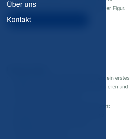
Über uns
Stärkung der Muskeln und zur Formung Ihrer Figur.
Kontakt
Buchen Sie eine Beratung!
Inhalt des Pakets:
Beratung mit einem Physiotherapeuten: ein erstes
Treffen, um Ihr Programm zu personalisieren und
individuelle Ziele festzulegen.
Konsultation mit einem ästhetischen Arzt:
Erörterung Ihrer spezifischen Ziele und
Bedürfnisse aus der Sicht eines
Schönheitsspezialisten.