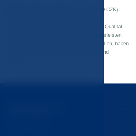
Preis:
84 300 CZK (regulärer Preis 106 000 CZK)
In der JM-Klinik verwenden wir modernste
Technologien und Ansätze, um die höchste Qualität
und Wirksamkeit der Behandlung zu gewährleisten.
Für Klienten, die ihr Gewicht optimieren wollen, haben
wir ein Programm zur Gewichtsabnahme und
Fitness.
Das könnte Sie
interessieren
Tipps für Ausflüge