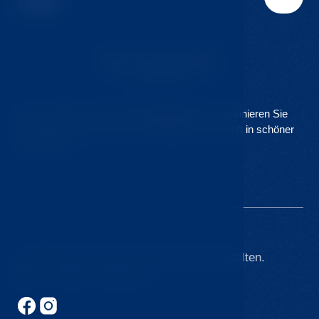
Unsere Klinik ist Teil des
Hvozd Resorts
. Kombinieren Sie
Gesundheitsfürsorge mit komfortabler Unterkunft in schöner
Umgebung.
© 2026 Kurort Hvozd. Alle Rechte vorbehalten.
Made by Newlogic