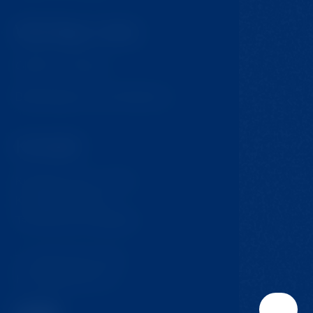
Wichtige Links
GDPR & Cookies
Bedingungen und Konditionen
Kontakt
Krompach 224 - Ovčín
Krompach, 471 57
Tschechische Republik
T:
+420 724 217 152
E:
info@jmclinic.cz