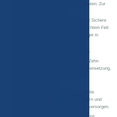
Beratung mit einem Ernährungstherapeuten: Zur
Optimierung Ihrer Ernährung.
Radiofrequenz-Lipolyse-Bauchstraffung: Sichere
und effektive Entfernung von unerwünschtem Fett
durch schmerzfreie Radiofrequenzenergie in
Kombination mit gezieltem Ultraschall.
Emsculpt Muskelstärkung und -formung.
Analyse der Körperzusammensetzung: Zehn
detaillierte Analysen der Körperzusammensetzung,
um Ihre Fortschritte und den Erfolg des
Programms zu verfolgen.
JM Signature Drinking Regimen: Spezielle
Kräutertees, um den Fettabbau zu fördern und
Ihren Körper optimal mit Flüssigkeit zu versorgen.
JM Signature Aromatherapy: JM Signature